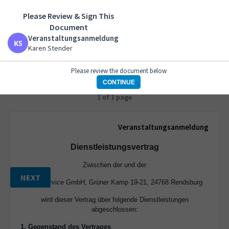
Please Review & Sign This
Veranstaltungsanmeldung
Document
Karen Stender
Veranstaltungsanmeldung
Karen Stender
PRINT
START
Please review the document below
CONTINUE
1 of 1 page
Veranstaltungsanmeldung
Dienstleistungsvertrag
Zwischen der und der
NEXT
Laju Service GmbH, Grüner Kamp 19-21, 24768 Rendsburg
wird dieser Vertrag über folgende Dienstleistungen
abgeschlossen:
1. Gegenstand des Vertrages